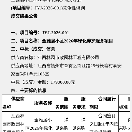
(项目编号：
J
YJ-2026-00
1
)
竞争性谈判
成交结果公告
一、项目编号：
JYJ-2026-00
1
二、项目名称：
金雅居小区2026年绿化养护服务项目
三、中标（成交）信息
供应商名称：
江西林园市政园林工程有限公司
供应商地址：
江西省赣州市章贡区绵江路25号长塘村泰安
家园5栋1单元103室
中标（成交）金额：
179000.00
元
四、
主要标的信息
供应商
服
服
合同履行
服
服务名称
名称
务范围
务要求
期限
标准
江西林
合同签订
金雅居小
详
详
详
园市政园林
之日起1年内
按
区2026年绿化
见采购
见采购
采购文