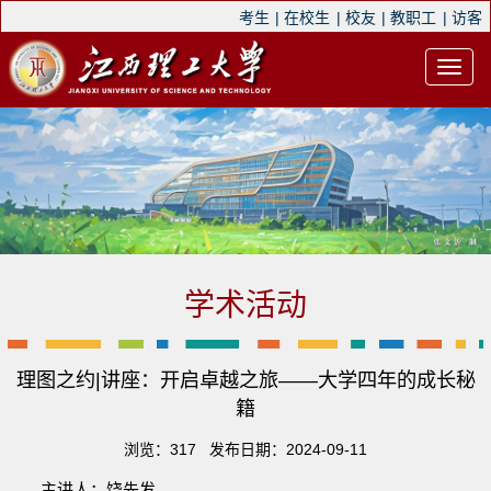
考生
|
在校生
|
校友
|
教职工
|
访客
学术活动
理图之约|讲座：开启卓越之旅——大学四年的成长秘
籍
浏览：
317
发布日期：2024-09-11
主讲人：饶先发