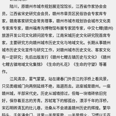
陆川，原赣州市城市规划展览馆馆长，江西省作家协会会
员，江西省宋史研究会会员，赣州市章贡区民俗协会专家库专
家，赣南客家研究会常务理事，赣州市城市规划协会城市文化类
专家库专家，赣州福寿沟博物馆布展专家团专家，中交七鲤(赣州)
旅游开发公司文化顾问团专家，江南宋城历史文化研究院首席专
家，主要研究方向赣州城市历史文化与地域文化。长期从事赣州
城市历史文化宣传与研究工作，对赣州城市历史文化、客家文化
有一定研究；先后出版发行《赣州七鲤古镇历史与文化》《赣州
七鲤古镇地域文化集锦》《生命的礼花》《生命的守望》等著
作。
江风清凉，雾气蒙蒙。站在建春门外贡江的浮桥上看风景，
只见类峨城门向两侧延绵不绝，迤逦而去。这座城是赣州。一座
赣州城，半部宋代史。历史从城墙掠过，但每一块墙砖依旧完
好，保存着亘古的芳青。苏轼笔下的郁孤台，漂浮千年的浮桥，
宋石明砖清瓦的灶儿巷，沧桑从不会遮盖赣州历史的辉煌。繁华
码头，千年涌金门，这里一半是笙歌，一半是烟火，习惯以千百