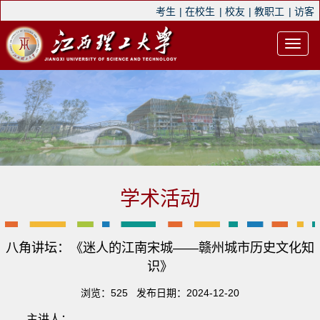
考生
|
在校生
|
校友
|
教职工
|
访客
学术活动
八角讲坛：《迷人的江南宋城——赣州城市历史文化知
识》
浏览：
525
发布日期：2024-12-20
主讲人：