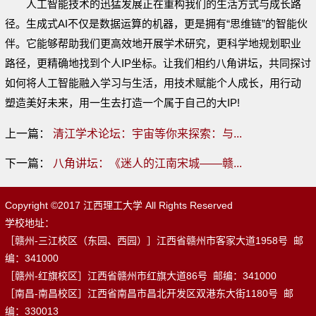
人工智能技术的迅猛发展正在重构我们的生活方式与成长路
径。生成式AI不仅是数据运算的机器，更是拥有“思维链”的智能伙
伴。它能够帮助我们更高效地开展学术研究，更科学地规划职业
路径，更精确地找到个人IP坐标。让我们相约八角讲坛，共同探讨
如何将人工智能融入学习与生活，用技术赋能个人成长，用行动
塑造美好未来，用一生去打造一个属于自己的大IP!
上一篇：
清江学术论坛：宇宙等你来探索：与...
下一篇：
八角讲坛：《迷人的江南宋城——赣...
Copyright ©2017 江西理工大学 All Rights Reserved
学校地址：
［赣州-三江校区（东园、西园）］江西省赣州市客家大道1958号 邮
编：341000
［赣州-红旗校区］江西省赣州市红旗大道86号 邮编：341000
［南昌-南昌校区］江西省南昌市昌北开发区双港东大街1180号 邮
编：330013