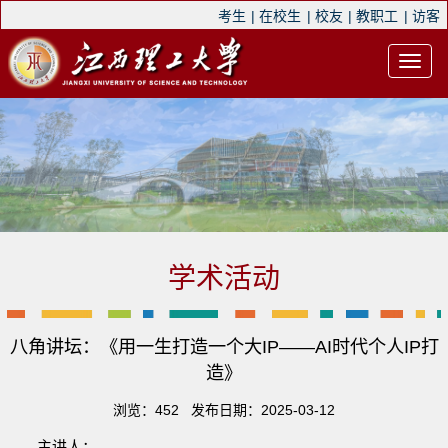
考生
|
在校生
|
校友
|
教职工
|
访客
学术活动
八角讲坛：《用一生打造一个大IP——AI时代个人IP打
造》
浏览：
452
发布日期：2025-03-12
主讲人：