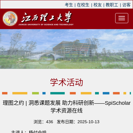
考生
|
在校生
|
校友
|
教职工
|
访客
学术活动
理图之约 | 洞悉课题发展 助力科研创新——SpiScholar
学术资源在线
浏览：
436
发布日期：2025-10-13
主讲人：杨付仓鸣