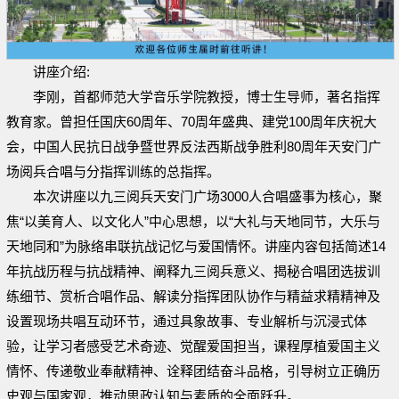
讲座介绍:
李刚，首都师范大学音乐学院教授，博士生导师，著名指挥
教育家。曾担任国庆60周年、70周年盛典、建党100周年庆祝大
会，中国人民抗日战争暨世界反法西斯战争胜利80周年天安门广
场阅兵合唱与分指挥训练的总指挥。
本次讲座以九三阅兵天安门广场3000人合唱盛事为核心，聚
焦“以美育人、以文化人”中心思想，以“大礼与天地同节，大乐与
天地同和”为脉络串联抗战记忆与爱国情怀。讲座内容包括简述14
年抗战历程与抗战精神、阐释九三阅兵意义、揭秘合唱团选拔训
练细节、赏析合唱作品、解读分指挥团队协作与精益求精精神及
设置现场共唱互动环节，通过具象故事、专业解析与沉浸式体
验，让学习者感受艺术奇迹、觉醒爱国担当，课程厚植爱国主义
情怀、传递敬业奉献精神、诠释团结奋斗品格，引导树立正确历
史观与国家观，推动思政认知与素质的全面跃升。