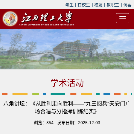
考生
|
在校生
|
校友
|
教职工
|
访客
学术活动
八角讲坛：《从胜利走向胜利——“九三阅兵”天安门广
场合唱与分指挥训练纪实》
浏览：
354
发布日期：2025-12-03